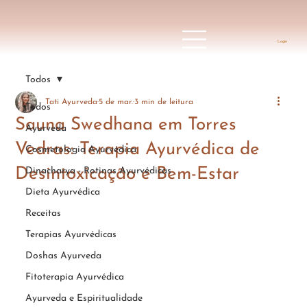
Login
Todos
Tati Ayurveda
5 de mar.
3 min de leitura
Todos
Sauna Swedhana em Torres
Ayurveda
Vedras: Terapia Ayurvédica de
Cosmetologia Ayurvédica
Desintoxicação e Bem-Estar
Dinacharya - Rotinas Ayurvédicas
Dieta Ayurvédica
Receitas
Terapias Ayurvédicas
Doshas Ayurveda
Fitoterapia Ayurvédica
Ayurveda e Espiritualidade