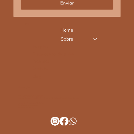
Enviar
SITE
Home
Sobre
Terapias
Diagnóstico do pulso
Produtos
Contato
Blog
Informações
vivayurvedaspa@vivayurveda.com
Rua José Eduardo Cesar,N 6 A - 1 Andar - C.P. 2560-706 Torres Vedras - Portugal
Horário: Seg à sexta das 10h às 19h.
Aos sábados, por marcação.
Telemóvel: 910 134 413