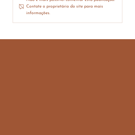
Contate o proprietário do site para mais
informações.
Surya Chikitsa: Terapia Solar Ayurvédica
para Equilíbrio, Vitalidade e Bem-Estar
Natural