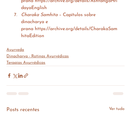
prana 
https://archive.org/details/AshtangaHri
dayaEnglish
Charaka Samhita
 – Capítulos sobre 
dinacharya e 
prana 
https://archive.org/details/CharakaSam
hitaEdition
Ayurveda
Dinacharya - Rotinas Ayurvédicas
Terapias Ayurvédicas
Ver tudo
Posts recentes