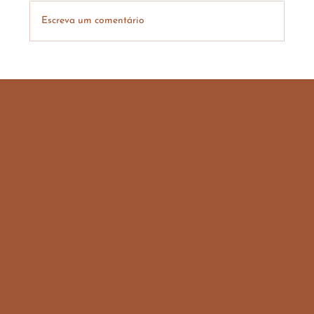
Escreva um comentário
Água solarizada: conheça os benefícios
surpreendentes dessa prática ayurvédica