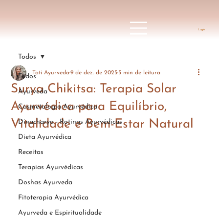
Login
Todos
Tati Ayurveda
9 de dez. de 2025
5 min de leitura
Todos
Surya Chikitsa: Terapia Solar
Ayurveda
Ayurvédica para Equilíbrio,
Cosmetologia Ayurvédica
Vitalidade e Bem-Estar Natural
Dinacharya - Rotinas Ayurvédicas
Dieta Ayurvédica
Receitas
Terapias Ayurvédicas
Doshas Ayurveda
Fitoterapia Ayurvédica
Ayurveda e Espiritualidade