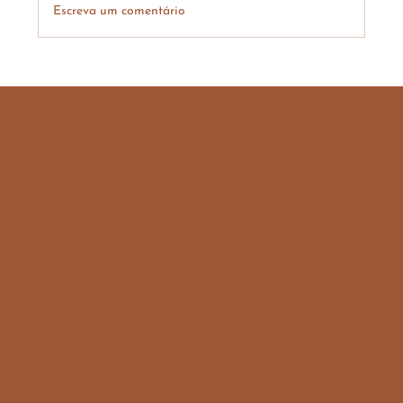
Escreva um comentário
Ashtanga Hridaya - A essência do
Ayurveda