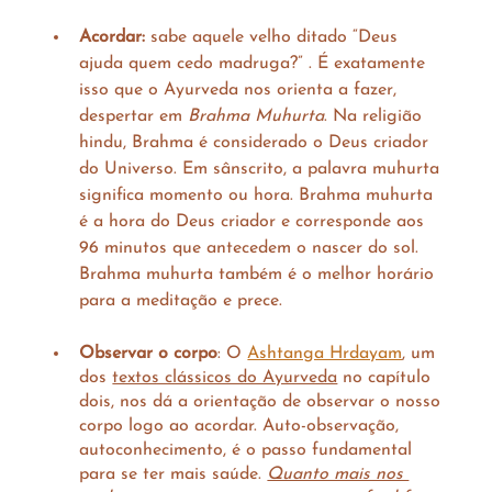
Acordar:
 sabe aquele velho ditado “Deus 
ajuda quem cedo madruga?” . É exatamente 
isso que o Ayurveda nos orienta a fazer, 
despertar em 
Brahma Muhurta
. Na religião 
hindu, Brahma é considerado o Deus criador 
do Universo. Em sânscrito, a palavra muhurta 
significa momento ou hora. Brahma muhurta 
é a hora do Deus criador e corresponde aos 
96 minutos que antecedem o nascer do sol. 
Brahma muhurta também é o melhor horário 
para a meditação e prece.   
Observar o corpo
: O 
Ashtanga Hrdayam
, um 
dos 
textos clássicos do Ayurveda
 no capítulo 
dois, nos dá a orientação de observar o nosso 
corpo logo ao acordar. Auto-observação, 
autoconhecimento, é o passo fundamental 
para se ter mais saúde. 
Quanto mais nos 