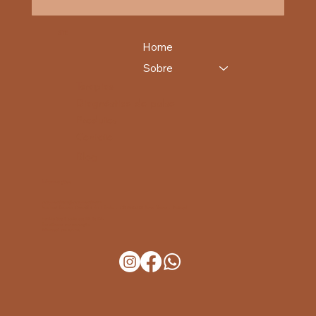
SITE
Home
Sobre
Terapias
Diagnóstico do pulso
Produtos
Contato
Blog
Informações
vivayurvedaspa@vivayurveda.com
Rua José Eduardo Cesar,N 6 A - 1 Andar - C.P. 2560-706 Torres Vedras - Portugal
Horário: Seg à sexta das 10h às 19h.
Aos sábados, por marcação.
Telemóvel: 910 134 413