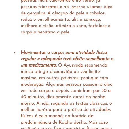
pessoas mais calorentas e no verão, já 
pessoas friorentas e no inverno usamos óleo 
de gergelim. A oleação da pele e cabelos 
reduz o envelhecimento, alivia cansaço, 
melhora a visão, otimiza o sono, fortalece o 
corpo e beneficia a pele.
Movimentar o corpo: 
uma atividade física 
regular e adequada terá efeito semelhante a 
um medicamento. 
O Ayurveda recomenda 
nunca atingir a exaustão ou seu limite 
máximo, em outras palavras: pratique com 
moderação. Algumas pessoas passam o óleo 
em todo corpo e depois caminham por 30 a 
40 minutos, diariamente, antes do banho 
morno. Ainda, segundo os textos clássicos, o 
melhor horário para a prática de atividades 
físicas é pela manhã, no horário de 
predominância de Kapha dosha. Mas caso 
você não possa fazer exercícios físicos nesse 