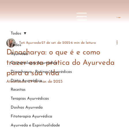
Login
Todos
Tati Ayurveda
27 de set. de 2022
6 min de leitura
Todos
Dinacharya: o que é e como
Ayurveda
trazer essa prática do Ayurveda
Cosmetologia Ayurvédica
para a sua vida
Dinacharya - Rotinas Ayurvédicas
Dieta Ayurvédica
Atualizado:
29 de mar. de 2023
Receitas
Terapias Ayurvédicas
Doshas Ayurveda
Fitoterapia Ayurvédica
Ayurveda e Espiritualidade