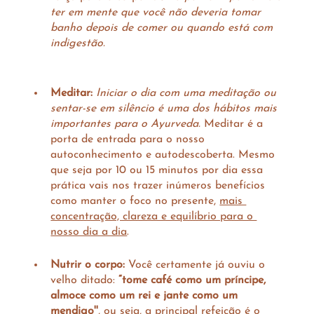
ter em mente que você não deveria tomar 
banho depois de comer ou quando está com 
indigestão.
Meditar:
Iniciar o dia com uma meditação ou 
sentar-se em silêncio é uma dos hábitos mais 
importantes para o Ayurveda.
 Meditar é a 
porta de entrada para o nosso 
autoconhecimento e autodescoberta. Mesmo 
que seja por 10 ou 15 minutos por dia essa 
prática vais nos trazer inúmeros benefícios 
como manter o foco no presente, 
mais 
concentração, clareza e equilíbrio para o 
nosso dia a dia
. 
Nutrir o corpo:
 Você certamente já ouviu o 
velho ditado: 
“tome café como um príncipe, 
almoce como um rei e jante como um 
mendigo''
, ou seja, a principal refeição é o 