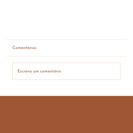
Comentários
Escreva um comentário
10 benefícios da manteiga ghee, o ouro líquido
do Ayurveda