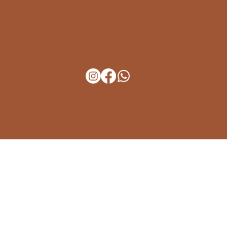
Blog
Informações
vivayurvedaspa@vivayurveda.com
Rua José Eduardo Cesar,N 6 A - 1 Andar - C.P. 2560-706 Torres Vedras - Portugal
Horário: Seg à sexta das 10h às 19h.
Aos sábados, por marcação.
Telemóvel: 910 134 413