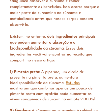
sanguínea absorver a cúrcuma e colher 
completamente os benefícios. Isso ocorre porque a 
maior parte da curcumina na cúrcuma é 
metabolizada antes que nossos corpos possam 
absorvê-la. 
Existem, no entanto, 
dois ingredientes principais 
que podem aumentar a absorção e a 
biodisponibilidade da cúrcuma.
 Esses dois 
ingredientes você vai encontrar na receita que 
compartilho nesse artigo: 
1) Pimenta preta:
 A piperina, um alcalóide 
presente na pimenta preta, aumenta a 
biodisponibilidade da cúrcuma. 
Estudos
mostraram que combinar apenas um pouco de 
pimenta preta com açafrão pode aumentar os 
níveis sanguíneos de curcumina em até 2.000%! 
2) Gordura:
 A cúrcuma ou curcumina é solúvel em 