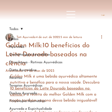
Login
Todos
Tati Ayurveda
4 de out. de 2022
5 min de leitura
Todos
Golden Milk:10 benefícios do
Ayurveda
Leite Dourado baseados na
Cosmetologia Ayurvédica
ciência
Dinacharya - Rotinas Ayurvédicas
Dieta Ayurvédica
Atualizado:
29 de mar. de 2023
Golden Milk é uma bebida ayurvédica altamente 
Receitas
nutritiva e benéfica para a nossa saúde. Descubra 
Terapias Ayurvédicas
10 benefícios do Leite Dourado baseados na 
Doshas Ayurveda
ciência 
e a receita do melhor Golden Milk com a 
opção também vegana dessa bebida inigualável!
Fitoterapia Ayurvédica
Ayurveda e Espiritualidade