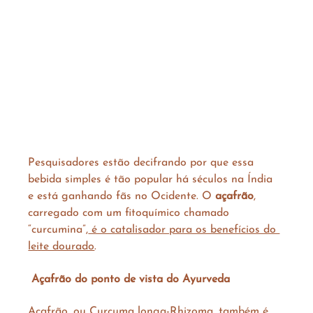
Pesquisadores estão decifrando por que essa 
bebida simples é tão popular há séculos na Índia 
e está ganhando fãs no Ocidente. O 
açafrão
, 
carregado com um fitoquímico chamado 
“curcumina”,
 é o catalisador para os benefícios do 
leite dourado
.
Açafrão do ponto de vista do Ayurveda
Açafrão, ou Curcuma longa-Rhizoma, também é 