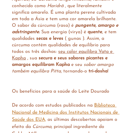
conhecido como 
Haridrā
 , que literalmente 
significa amarelo. É uma planta perene cultivada 
em toda a Ásia e tem uma cor amarela brilhante. 
O sabor da cúrcuma (rasa) é
 pungente, amargo e 
adstringente.
 Sua energia (virya) é 
quente
, e tem 
qualidades 
secas e leves
 ( gunas ).⁠ Assim, a 
cúrcuma contém qualidades de equilíbrio para 
todos os três doshas: 
seu calor equilibra Vata e 
Kapha
 , sua 
secura e seus sabores picantes e 
amargos equilibram Kapha 
e seu 
sabor amargo 
também equilibra Pitta
, tornando-o 
tri-dosha
!
Os benefícios para a saúde do Leite Dourado
De acordo com estudos publicados na 
Biblioteca 
Nacional de Medicina dos Institutos Nacionais de 
Saúde dos EUA,
 as últimas descobertas apoiam o 
efeito da 
Cúrcuma
, principal ingrediente do 