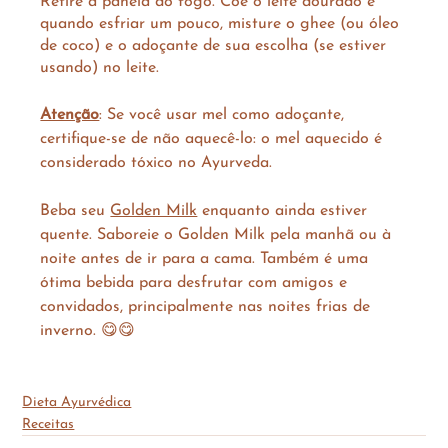
Retire a panela do fogo. Coe o leite dourado e 
quando esfriar um pouco, misture o ghee (ou óleo 
de coco) e o adoçante de sua escolha (se estiver 
usando) no leite.
Atenção
: Se você usar mel como adoçante, 
certifique-se de não aquecê-lo: o mel aquecido é 
considerado tóxico no Ayurveda.
Beba seu 
Golden Milk
 enquanto ainda estiver 
quente. Saboreie o Golden Milk pela manhã ou à 
noite antes de ir para a cama. Também é uma 
ótima bebida para desfrutar com amigos e 
convidados, principalmente nas noites frias de 
inverno. 😋😋
Dieta Ayurvédica
Receitas