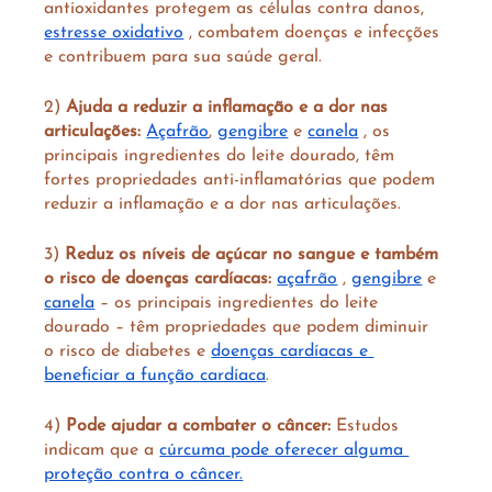
antioxidantes protegem as células contra danos, 
estresse oxidativo
 , combatem doenças e infecções 
e contribuem para sua saúde geral.
2) 
Ajuda a reduzir a inflamação e a dor nas 
articulações:
Açafrão
, 
gengibre
 e 
canela
 , os 
principais ingredientes do leite dourado, têm 
fortes propriedades anti-inflamatórias que podem 
reduzir a inflamação e a dor nas articulações.
3)
 Reduz os níveis de açúcar no sangue e também 
o risco de doenças cardíacas:
açafrão
 , 
gengibre
 e 
canela
 – os principais ingredientes do leite 
dourado – têm propriedades que podem diminuir 
o risco de diabetes e 
doenças cardíacas e 
beneficiar a função cardíaca
.
4) 
Pode ajudar a combater o câncer: 
Estudos 
indicam que a 
cúrcuma pode oferecer alguma 
proteção contra o câncer.