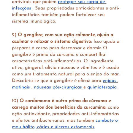
antivirais que podem 
proteger seu corpo de 
infecções
 . Suas propriedades antioxidantes e anti-
inflamatórias também podem fortalecer seu 
sistema imunológico.
9) 
O gengibre, com sua ação calmante, ajuda a 
acalmar e relaxar o sistema digestivo
: Isso ajuda a 
preparar o corpo para descansar e dormir. O 
gengibre é primo da cúrcuma e compartilha 
características anti-inflamatórias. O ingrediente 
ativo, gingerol, alivia náuseas e vômitos e é usado 
como um tratamento natural para o enjoo do mar. 
Descobriu-se que o gengibre é eficaz para 
enjoos 
matinais
 , 
náuseas pós-cirúrgicas
 e 
quimioterapia
.
10) 
O cardamomo é outro primo da cúrcuma e 
carrega muitos dos benefícios da curcumina:
 como 
ação antioxidante, propriedades anti-inflamatórias 
e efeitos antibacterianos, mas também 
combate o 
mau hálito, cáries e úlceras estomacais
.