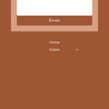
Enviar
SITE
Home
Sobre
Terapias
Diagnóstico do pulso
Produtos
Contato
Blog
Informações
vivayurvedaspa@vivayurveda.com
Rua José Eduardo Cesar,N 6 A - 1 Andar - C.P. 2560-706 Torres Vedras - Portugal
Horário: Seg à sexta das 10h às 19h.
Aos sábados, por marcação.
Telemóvel: 910 134 413