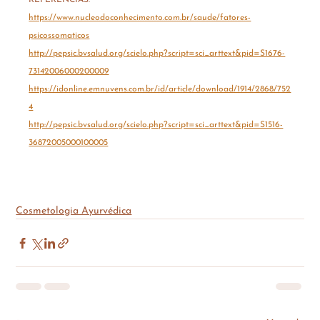
REFERÊNCIAS: 
https://www.nucleodoconhecimento.com.br/saude/fatores-
psicossomaticos
http://pepsic.bvsalud.org/scielo.php?script=sci_arttext&pid=S1676-
73142006000200009
https://idonline.emnuvens.com.br/id/article/download/1914/2868/752
4
http://pepsic.bvsalud.org/scielo.php?script=sci_arttext&pid=S1516-
36872005000100005
Cosmetologia Ayurvédica