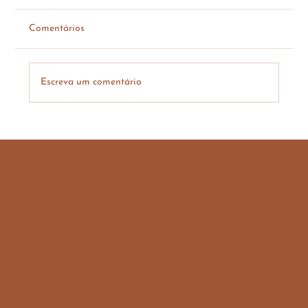
Comentários
Escreva um comentário
Desodorante caseiro sem alumínio 100%
natural