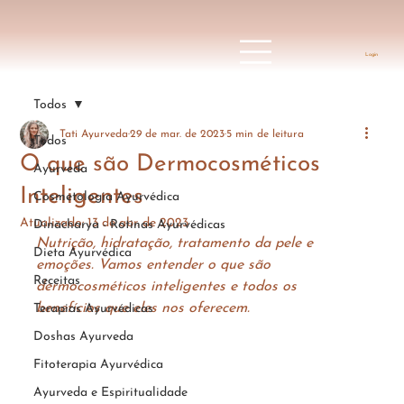
Login
Todos
Tati Ayurveda
29 de mar. de 2023
5 min de leitura
Todos
O que são Dermocosméticos
Ayurveda
Inteligentes
Cosmetologia Ayurvédica
Atualizado:
13 de abr. de 2023
Dinacharya - Rotinas Ayurvédicas
Nutrição, hidratação, tratamento da pele e 
Dieta Ayurvédica
emoções. Vamos entender o que são 
Receitas
dermocosméticos inteligentes e todos os 
benefícios que eles nos oferecem. 
Terapias Ayurvédicas
Doshas Ayurveda
Fitoterapia Ayurvédica
Ayurveda e Espiritualidade