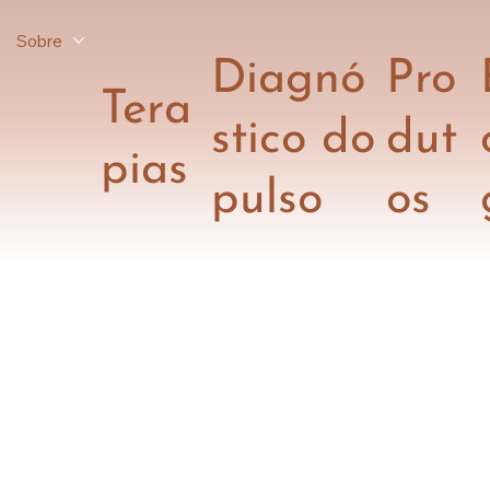
Sobre
Diagnó
Pro
Tera
stico do
dut
pias
pulso
os