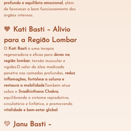
profundo e equilíbrio emocional
, além 
de favorecer o bom funcionamento dos 
órgãos internos.
🧡 
Kati Basti – Alívio 
para a Região Lombar
O 
Kati Basti
 é uma terapia 
regeneradora e eficaz para 
dores na 
região lombar
, tensão muscular e 
rigidez.O calor do óleo medicado 
penetra nas camadas profundas, 
reduz 
inflamações, fortalece a coluna e 
restaura a mobilidade
.Também atua 
sobre o 
Svadhisthana Chakra
, 
equilibrando o sistema reprodutivo, 
circulatório e linfático, e promovendo 
vitalidade e bem-estar global
.
💚 
Janu Basti – 