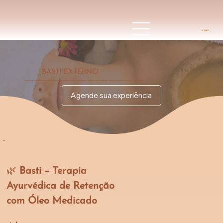
Login
BASTI EXTERNO
Aplicação de óleo morno em áreas específicas do corpo (coluna, joelhos ou abdômen) dentro de uma barreira de massa.
Agende sua experiência
🌿 
Basti – Terapia 
Ayurvédica de Retenção 
com Óleo Medicado