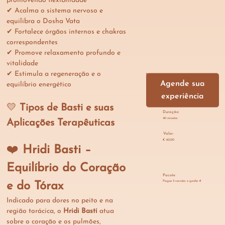
promovendo flexibilidade
✔ Acalma o sistema nervoso e 
equilibra o Dosha Vata
✔ Fortalece órgãos internos e chakras 
correspondentes
✔ Promove relaxamento profundo e 
vitalidade
✔ Estimula a regeneração e o 
Agende sua
equilíbrio energético
experiência
💛 
Tipos de Basti e suas 
Duração:
40 minutos
Aplicações Terapêuticas
Valor:
€ 60,00
❤️ 
Hridi Basti – 
Equilíbrio do Coração 
Pacote
Pague 3 sessões e ganhe 4!
e do Tórax
Indicado para dores no peito e na 
região torácica, o 
Hridi Basti
 atua 
sobre o coração e os pulmões, 