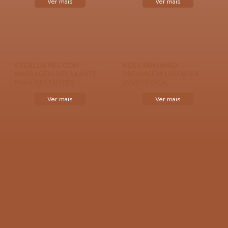
Ver mais
Ver mais
ESCALDA PÉS COM
NEERABHYANGA –
MASSAGEM RELAXANTE
DRENAGEM LINFÁTICA
PARA GESTANTES
AYURVÉDICA
Ver mais
Ver mais