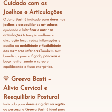
Cuidado com os 
Joelhos e Articulações
O 
Janu Basti
 é indicado para 
dores nos 
joelhos e desequilíbrios articulares
, 
ajudando a 
lubrificar e nutrir as 
articulações
.A terapia melhora a 
circulação local, reduz inflamações e 
auxilia na 
mobilidade e flexibilidade 
dos membros inferiores
.Também traz 
benefícios para o 
fígado, pâncreas e 
baço
, revitalizando o corpo e 
equilibrando o fluxo energético.
💙 
Greeva Basti – 
Alívio Cervical e 
Reequilíbrio Postural
Indicado para 
dores e rigidez na região 
do pescoço
, o 
Greeva Basti
 é ideal para 