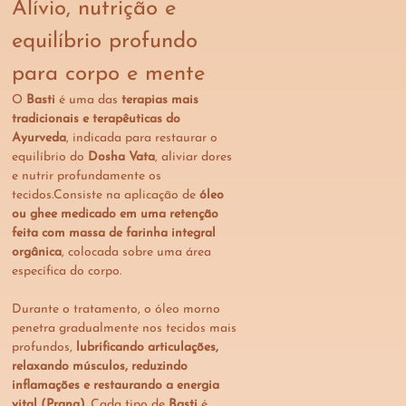
Alívio, nutrição e 
equilíbrio profundo 
para corpo e mente
O 
Basti
 é uma das 
terapias mais 
tradicionais e terapêuticas do 
Ayurveda
, indicada para restaurar o 
equilíbrio do 
Dosha Vata
, aliviar dores 
e nutrir profundamente os 
tecidos.Consiste na aplicação de 
óleo 
ou ghee medicado em uma retenção 
feita com massa de farinha integral 
orgânica
, colocada sobre uma área 
específica do corpo.
Durante o tratamento, o óleo morno 
penetra gradualmente nos tecidos mais 
profundos, 
lubrificando articulações, 
relaxando músculos, reduzindo 
inflamações e restaurando a energia 
vital (Prana)
. Cada tipo de 
Basti
 é 