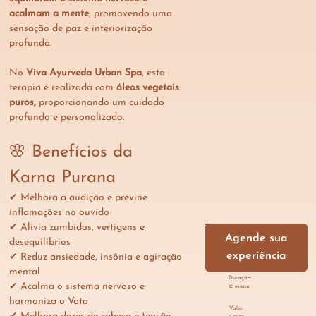
acalmam a mente
, promovendo uma 
sensação de paz e interiorização 
profunda.
No 
Viva Ayurveda Urban Spa
, esta 
terapia é realizada com 
óleos vegetais 
puros,
 proporcionando um cuidado 
profundo e personalizado.
🌸 Benefícios da 
Karna Purana
✔ Melhora a audição e previne 
inflamações no ouvido
✔ Alivia zumbidos, vertigens e 
Agende sua
desequilíbrios
experiência
✔ Reduz ansiedade, insônia e agitação 
mental
Duração:
✔ Acalma o sistema nervoso e 
30 minutos
harmoniza o Vata
Valor: