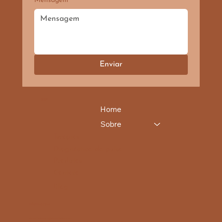
Mensagem
*
Enviar
SITE
Home
Sobre
Terapias
Diagnóstico do pulso
Produtos
Contato
Blog
Informações
vivayurvedaspa@vivayurveda.com