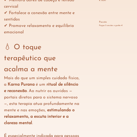
✔ Melhora dores de cabeça e tensão 
€ 25,00
cervical
✔ Fortalece a conexão entre mente e 
sentidos
Pacote
✔ Promove relaxamento e equilíbrio 
Pague 3 sessões e ganhe 4!
emocional
💧 O toque 
terapêutico que 
acalma a mente
Mais do que um simples cuidado físico, 
a 
Karna Purana
 é um 
ritual de silêncio 
e reconexão
. 
Ao nutrir os ouvidos — 
portais diretos para o sistema nervoso 
—, esta terapia atua profundamente na 
mente e nas emoções, 
estimulando o 
relaxamento, a escuta interior e a 
clareza mental
.
É especialmente indicada para pessoas 