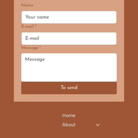
Name
E-mail
*
Message
*
To send
WEBSITE
Home
About
Therapies