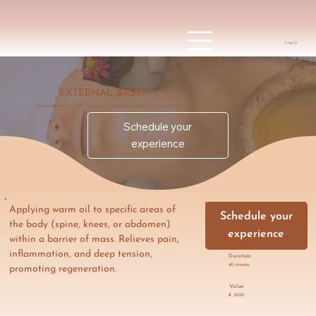
Log In
EXTERNAL BASTI
Application of warm oil to specific areas of the body (spine, knees or abdomen) within a mass barrier.
Schedule your
experience
Applying warm oil to specific areas of 
Schedule your
the body (spine, knees, or abdomen) 
experience
within a barrier of mass. Relieves pain, 
inflammation, and deep tension, 
Duration:
40 minutes
promoting regeneration.
Value:
€ 35.00