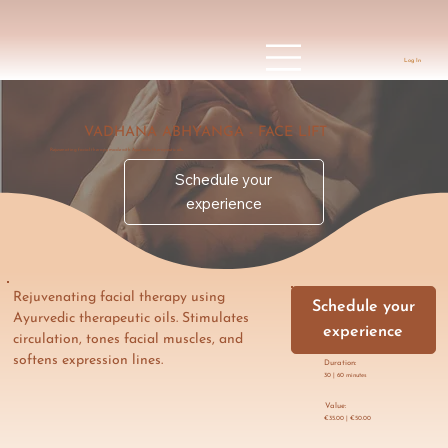
Log In
VADHANA ABHYANGA - FACE LIFT
Rejuvenating facial therapy made with Ayurvedic therapeutic oils.
Schedule your
experience
Rejuvenating facial therapy using 
Schedule your
Ayurvedic therapeutic oils. Stimulates 
experience
circulation, tones facial muscles, and 
softens expression lines.
Duration:
30 | 60 minutes
Value:
€35.00 | €50.00