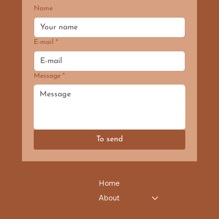
Name
E-mail
*
Message
*
To send
WEBSITE
Home
About
Therapies